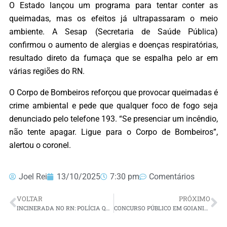
O Estado lançou um programa para tentar conter as
queimadas, mas os efeitos já ultrapassaram o meio
ambiente. A Sesap (Secretaria de Saúde Pública)
confirmou o aumento de alergias e doenças respiratórias,
resultado direto da fumaça que se espalha pelo ar em
várias regiões do RN.
O Corpo de Bombeiros reforçou que provocar queimadas é
crime ambiental e pede que qualquer foco de fogo seja
denunciado pelo telefone 193. “Se presenciar um incêndio,
não tente apagar. Ligue para o Corpo de Bombeiros”,
alertou o coronel.
Joel Rei
13/10/2025
7:30 pm
Comentários
VOLTAR
PRÓXIMO
INCINERADA NO RN: POLÍCIA QUEIMA 1,2 TONELADAS DE COCAÍNA AVALIADA EM R$ 15O MILHÕES
CONCURSO PÚBLICO EM GOIANINHA: DEFINIDA BANCA ORGANIZADORA E DIVULGADO CARGOS DO EDITAL