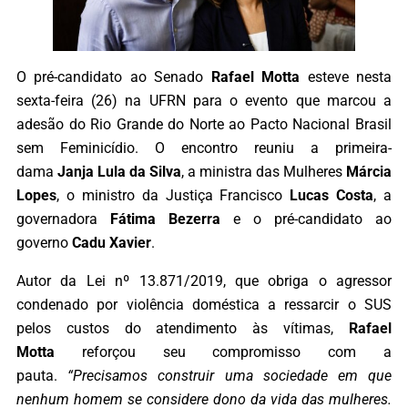
O pré-candidato ao Senado
Rafael Motta
esteve nesta
sexta-feira (26) na UFRN para o evento que marcou a
adesão do Rio Grande do Norte ao Pacto Nacional Brasil
sem Feminicídio. O encontro reuniu a primeira-
dama
Janja Lula da Silva
, a ministra das Mulheres
Márcia
Lopes
, o ministro da Justiça Francisco
Lucas Costa
, a
governadora
Fátima Bezerra
e o pré-candidato ao
governo
Cadu Xavier
.
Autor da Lei nº 13.871/2019, que obriga o agressor
condenado por violência doméstica a ressarcir o SUS
pelos custos do atendimento às vítimas,
Rafael
Motta
reforçou seu compromisso com a
pauta.
“Precisamos construir uma sociedade em que
nenhum homem se considere dono da vida das mulheres.