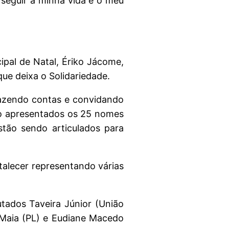
u seguir a minha vida e o meu
ipal de Natal, Ériko Jácome,
ue deixa o Solidariedade.
 fazendo contas e convidando
rão apresentados os 25 nomes
stão sendo articulados para
talecer representando várias
tados Taveira Júnior (União
a Maia (PL) e Eudiane Macedo