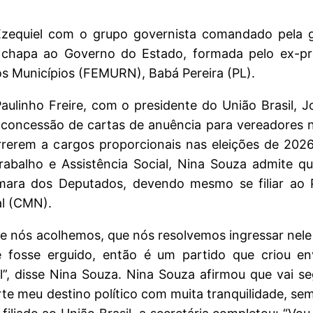
zequiel com o grupo governista comandado pela 
à chapa ao Governo do Estado, formada pelo ex-pre
os Municípios (FEMURN), Babá Pereira (PL).
ulinho Freire, com o presidente do União Brasil, J
de concessão de cartas de anuência para vereadores
orrerem a cargos proporcionais nas eleições de 202
Trabalho e Assistência Social, Nina Souza admite q
mara dos Deputados, devendo mesmo se filiar ao P
l (CMN).
que nós acolhemos, que nós resolvemos ingressar nele
e fosse erguido, então é um partido que criou en
”, disse Nina Souza. Nina Souza afirmou que vai s
te meu destino político com muita tranquilidade, se