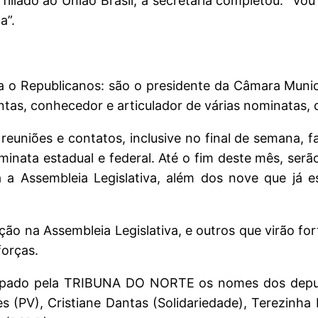
 filiado ao União Brasil, a secretária completou: “Vo
a”.
ra o Republicanos: são o presidente da Câmara Munic
tas, conhecedor e articulador de várias nominatas, q
s reuniões e contatos, inclusive no final de semana,
minata estadual e federal. Até o fim deste mês, se
 a Assembleia Legislativa, além dos nove que já e
o na Assembleia Legislativa, e outros que virão for
forças.
ntecipado pela TRIBUNA DO NORTE os nomes dos depu
des (PV), Cristiane Dantas (Solidariedade), Terezinh