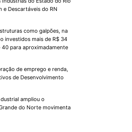
s Indústrias do Estado do Rio
em e Descartáveis do RN
estruturas como galpões, na
ão investidos mais de R$ 34
de 40 para aproximadamente
geração de emprego e renda,
etivos de Desenvolvimento
dustrial ampliou o
io Grande do Norte movimenta