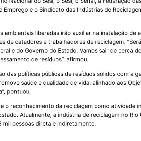
ho Nacional do Sesi, o Sesi, o Senai, a Federação da
 e Emprego e o Sindicato das Indústrias de Reciclag
ambientais liberadas irão auxiliar na instalação de 
es de catadores e trabalhadores de reciclagem. “Ser
deral e do Governo do Estado. Vamos sair de cerca 
essamento de resíduos”, afirmou.
o das políticas públicas de resíduos sólidos com a 
promove saúde e qualidade de vida, alinhado aos Obj
a”, pontuou.
ue o reconhecimento da reciclagem como atividade in
 Estado. Atualmente, a indústria de reciclagem no R
3 mil pessoas direta e indiretamente.