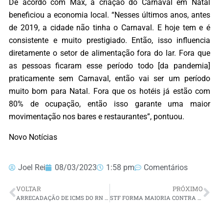
De acordo com Max, a criação do Carnaval em Natal
beneficiou a economia local. “Nesses últimos anos, antes
de 2019, a cidade não tinha o Carnaval. E hoje tem e é
consistente e muito prestigiado. Então, isso influencia
diretamente o setor de alimentação fora do lar. Fora que
as pessoas ficaram esse período todo [da pandemia]
praticamente sem Carnaval, então vai ser um período
muito bom para Natal. Fora que os hotéis já estão com
80% de ocupação, então isso garante uma maior
movimentação nos bares e restaurantes”, pontuou.
Novo Notícias
Joel Rei
08/03/2023
1:58 pm
Comentários
VOLTAR
PRÓXIMO
ARRECADAÇÃO DE ICMS DO RN TEM ALTA DE 5% EM JANEIRO
STF FORMA MAIORIA CONTRA CENSO EM CÁLCULO DE FUNDO DE PARTICIPAÇÃO DOS MUNICÍPIOS