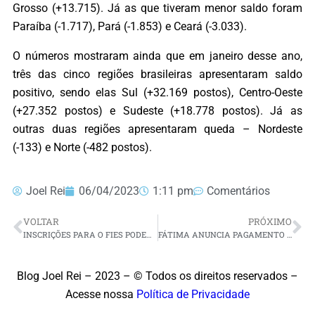
Grosso (+13.715). Já as que tiveram menor saldo foram
Paraíba (-1.717), Pará (-1.853) e Ceará (-3.033).
O números mostraram ainda que em janeiro desse ano,
três das cinco regiões brasileiras apresentaram saldo
positivo, sendo elas Sul (+32.169 postos), Centro-Oeste
(+27.352 postos) e Sudeste (+18.778 postos). Já as
outras duas regiões apresentaram queda – Nordeste
(-133) e Norte (-482 postos).
Joel Rei
06/04/2023
1:11 pm
Comentários
VOLTAR
PRÓXIMO
INSCRIÇÕES PARA O FIES PODEM SER FEITAS ATÉ AS 23H59 DE HOJE
FÁTIMA ANUNCIA PAGAMENTO DE PARTE DAS DIÁRIAS OPERACIONAIS ATRASADAS DA SEGURANÇA PÚBLICA
Blog Joel Rei – 2023 – © Todos os direitos reservados –
Acesse nossa
Política de Privacidade