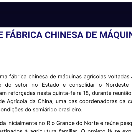
E FÁBRICA CHINESA DE MÁQUI
a fábrica chinesa de máquinas agrícolas voltadas à
ção do setor no Estado e consolidar o Nordest
am reforçadas nesta quinta-feira 18, durante reuniã
ade Agrícola da China, uma das coordenadoras da c
ndições do semiárido brasileiro.
ntada inicialmente no Rio Grande do Norte e reúne pe
stinados à agricultura familiar. O projeto já se ex