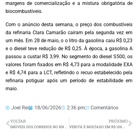
margens de comercialização e a mistura obrigatória de
biocombustíveis.
Com o anúncio desta semana, o preço dos combustíveis
da refinaria Clara Camarão caíram pela segunda vez em
um mês. Em 28 de maio, o o litro da gasolina caiu R$ 0,23
e o diesel teve redução de R$ 0,25. À época, a gasolina A
passou a custar R$ 3,99. No segmento do diesel S500, os
valores foram fixados em R$ 4,73 para a modalidade EXA
e R$ 4,74 para a LCT, refletindo o recuo estabelecido pela
refinaria potiguar após um período de estabilidade em
maio.
Joel Rei
18/06/2026
2:36 pm
Comentários
VOLTAR
PRÓXIMO
IMÓVEIS DOS CORREIOS NO RN VÃO A LEILÃO COM DESCONTO DE ATÉ 25%
VERITÁ É MULTADO EM R$ 106 MIL NO RN