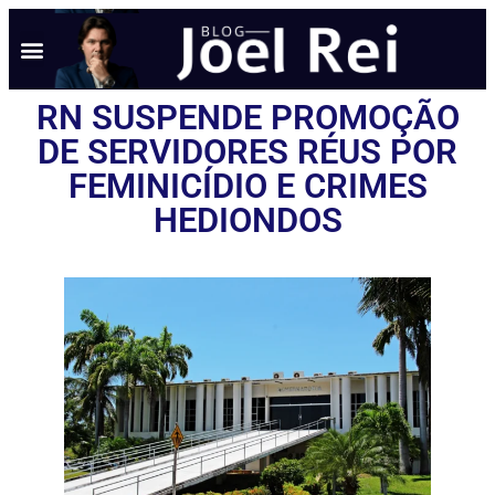
NOTÍCIAS EM TEMPO REAL
ANÚNCIO AQUI
POLÍTICA DE PRIVACIDADE
RN SUSPENDE PROMOÇÃO
DE SERVIDORES RÉUS POR
FEMINICÍDIO E CRIMES
HEDIONDOS