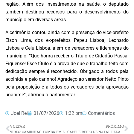
região. Além dos investimentos na saúde, o deputado
também destinou recursos para o desenvolvimento do
município em diversas áreas.
A cerimônia contou ainda com a presença do vice-prefeito
Elson Lima, dos ex-prefeitos Pepeu Lisboa, Leonardo
Lisboa e Celu Lisboa, além de vereadores e lideranças do
município. “Que honra receber o Título de Cidadão Passa-
Fiquense! Esse título é a prova de que o trabalho feito com
dedicação sempre é reconhecido. Obrigado a todos pela
acolhida e pelo carinho! Agradeço ao vereador Netto Pinto
pela proposição e a todos os vereadores pela aprovação
unânime”, afirmou o parlamentar.
Joel Rei
01/07/2026
1:32 pm
Comentários
VOLTAR
PRÓXIMO
VÍDEO: CAMINHÃO TOMBA EM ESTRADA PARA SANTANA DO MATOS E MOTORISTA FAZ DESABAFO CONTRA SITUAÇÃO DE VIA
CABELEIREIRO DE NATAL RELATA SUFOCO APÓS MEDICAÇÃO PARA EMAGRACER