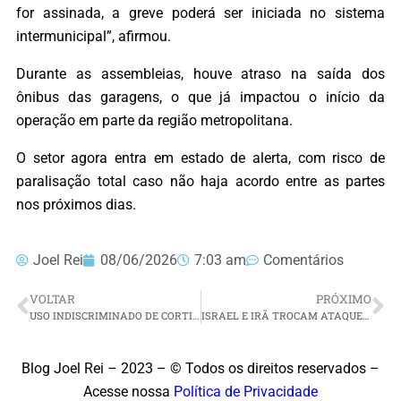
for assinada, a greve poderá ser iniciada no sistema
intermunicipal”, afirmou.
Durante as assembleias, houve atraso na saída dos
ônibus das garagens, o que já impactou o início da
operação em parte da região metropolitana.
O setor agora entra em estado de alerta, com risco de
paralisação total caso não haja acordo entre as partes
nos próximos dias.
Joel Rei
08/06/2026
7:03 am
Comentários
VOLTAR
PRÓXIMO
USO INDISCRIMINADO DE CORTICOIDES PODE CAUSAR GLAUCOMA E CEGUEIRA
ISRAEL E IRÃ TROCAM ATAQUES EM ESCALADA QUE COLOCA EM XEQUE ACORDO DESEJADO POR TRUMP
Blog Joel Rei – 2023 – © Todos os direitos reservados –
Acesse nossa
Política de Privacidade