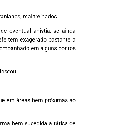
nianos, mal treinados.
de eventual anistia, se ainda
hefe tem exagerado bastante a
 acompanhado em alguns pontos
Moscou.
aque em áreas bem próximas ao
orma bem sucedida a tática de