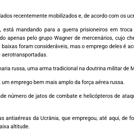
os recentemente mobilizados e, de acordo com os ucra
u, está mandando para a guerra prisioneiros em troca 
zado apenas pelo grupo Wagner de mercenários, cujo c
As baixas foram consideráveis, mas o emprego deles é
e aerotransportadas.
ria russa, uma arma tradicional na doutrina militar de 
z, um emprego bem mais amplo da força aérea russa.
ande número de jatos de combate e helicópteros de at
as antiaéreas da Ucrânia, que empregou, até aqui, de f
ixa altitude.