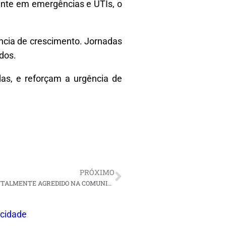
ente em emergências e UTIs, o
ncia de crescimento. Jornadas
dos.
as, e reforçam a urgência de
PRÓXIMO
VÍDEO: FILHA SE PRONUNCIA APÓS SEU PAI SER BRUTALMENTE AGREDIDO NA COMUNIDADE DE LAGOA LIMPA MUNICÍPIO DE NOVA CRUZ-RN
acidade