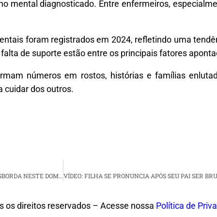
o mental diagnosticado. Entre enfermeiros, especialm
entais foram registrados em 2024, refletindo uma tendê
alta de suporte estão entre os principais fatores aponta
rmam números em rostos, histórias e famílias enlutad
a cuidar dos outros.
BARRAGEM DINAMARCA , EM SERRA NEGRA DO NORTE (RN), TRANSBORDA NESTE DOMINGO (1º)
s os direitos reservados – Acesse nossa
Política de Priv