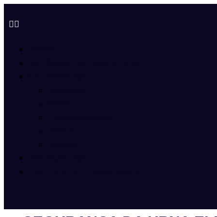
INÍCIO
NOTÍCIAS EM TEMPO REAL
CATEGORIAS
Negócios
Global
Entretenimentos
Politica
Esporte
ANÚNCIO AQUI
POLÍTICA DE PRIVACIDADE