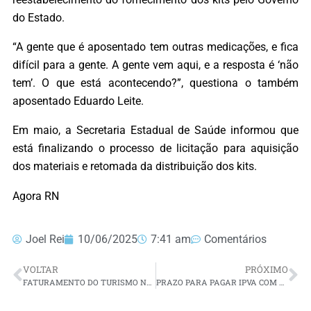
do Estado.
“A gente que é aposentado tem outras medicações, e fica
difícil para a gente. A gente vem aqui, e a resposta é ‘não
tem’. O que está acontecendo?”, questiona o também
aposentado Eduardo Leite.
Em maio, a Secretaria Estadual de Saúde informou que
está finalizando o processo de licitação para aquisição
dos materiais e retomada da distribuição dos kits.
Agora RN
Joel Rei
10/06/2025
7:41 am
Comentários
VOLTAR
PRÓXIMO
FATURAMENTO DO TURISMO NO RN CRESCE 13,2% EM MARÇO, APONTA PESQUISA
PRAZO PARA PAGAR IPVA COM DESCONTOS PARA VEÍCULOS DE PLACAS FINAIS 9 E 0 NO RN TERMINA NESTA TERÇA-FEIRA