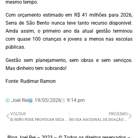
mesmo tempo.
Com orçamento estimado em R$ 41 milhões para 2026,
Serra de São Bento nunca teve tanto recurso disponível.
Ainda assim, o primeiro ano da atual gestão terminou
com quase 100 crianças e jovens a menos nas escolas
públicas.
Gestão sem planejamento, sem obras e sem serviços.
Mas dinheiro tem sobrando!
Fonte: Rudimar Ramon
Joel Rei
19/05/2026
9:14 pm
VOLTAR
PRÓXIMO
EI NIÑO PODE PROVOCAR SECA SEVERA E CALOR EXTREMA NO NORDESTE NO 2º SEMESTRE DE 2026
NO DIA NACIONAL DE DOAÇÃO DE LEITE HUMANO, MATERNIDADE JANUÁRIO CICCO REFORÇA IMPORTÂNCIA DA CONSTITUIÇÃO
Blog Joel Rei – 2023 – © Todos os direitos reservados –