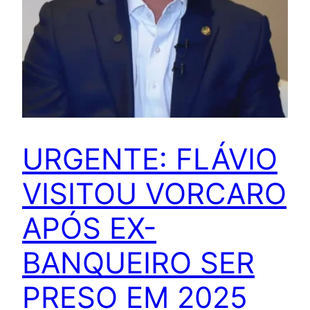
URGENTE: FLÁVIO
VISITOU VORCARO
APÓS EX-
BANQUEIRO SER
PRESO EM 2025