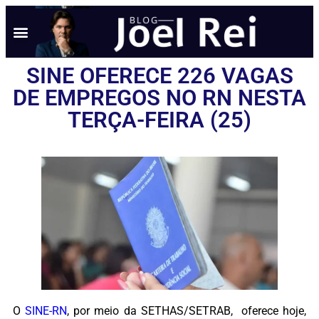
NOTÍCIAS EM TEMPO REAL
ANÚNCIO AQUI
POLÍTICA DE PRIVACIDADE
SINE OFERECE 226 VAGAS
DE EMPREGOS NO RN NESTA
TERÇA-FEIRA (25)
O
SINE-RN
, por meio da SETHAS/SETRAB, oferece hoje,