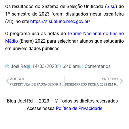
Os resultados do Sistema de Seleção Unificada (
Sisu
) do
1º semestre de 2023 foram divulgados nesta terça-feira
(28), no site
https://sisualuno.mec.gov.br/
.
O programa usa as notas do
Exame Nacional do Ensino
Médio
(Enem) 2022 para selecionar alunos que estudarão
em universidades públicas.
Joel Rei
14/03/2023
6:40 am
Comentários
VOLTAR
PRÓXIMO
PREFEITURA DE PASSAGEM/RN INICIA PROGRAMA CORTE DE TERRA BENEFICIANDO AGRICULTORES DO MUNICÍPIO
DESEMPREGO FECHA 2022 EM 9,3% E ATINGE MENOR TAXA EM SETE ANOS, APONTA IBGE
Blog Joel Rei – 2023 – © Todos os direitos reservados –
Acesse nossa
Política de Privacidade