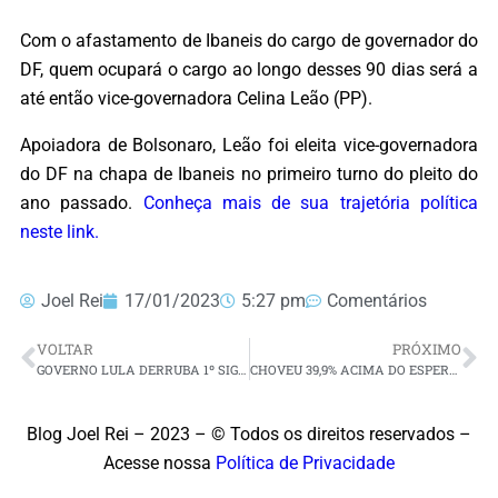
Com o afastamento de Ibaneis do cargo de governador do
DF, quem ocupará o cargo ao longo desses 90 dias será a
até então vice-governadora Celina Leão (PP).
Apoiadora de Bolsonaro, Leão foi eleita vice-governadora
do DF na chapa de Ibaneis no primeiro turno do pleito do
ano passado.
Conheça mais de sua trajetória política
neste link.
Joel Rei
17/01/2023
5:27 pm
Comentários
VOLTAR
PRÓXIMO
GOVERNO LULA DERRUBA 1º SIGILO DE BOLSONARO E VAI ANALISAR VISITAS AO ALVORADA
CHOVEU 39,9% ACIMA DO ESPERADO EM 2022 NO RN
Blog Joel Rei – 2023 – © Todos os direitos reservados –
Acesse nossa
Política de Privacidade