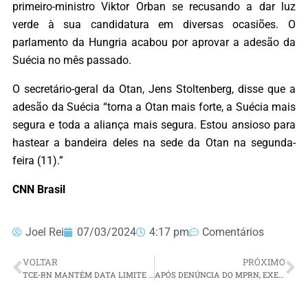
primeiro-ministro Viktor Orban se recusando a dar luz
verde à sua candidatura em diversas ocasiões. O
parlamento da Hungria acabou por aprovar a adesão da
Suécia no mês passado.
O secretário-geral da Otan, Jens Stoltenberg, disse que a
adesão da Suécia “torna a Otan mais forte, a Suécia mais
segura e toda a aliança mais segura. Estou ansioso para
hastear a bandeira deles na sede da Otan na segunda-
feira (11).”
CNN Brasil
Joel Rei
07/03/2024
4:17 pm
Comentários
VOLTAR
PRÓXIMO
TCE-RN MANTÉM DATA LIMITE PARA SERVIDORES NÃO CONCURSADOS SOLICITAREM APOSENTADORIA
APÓS DENÚNCIA DO MPRN, EXECUTOR DO PREFEITO DE SÃO JOSÉ DO CAMPESTRE VIRA RÉU EM PROCESSO