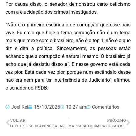
Por causa disso, o senador demonstrou certo ceticismo
com a elucidação dos crimes investigados.
“Não é o primeiro escândalo de corrupção que esse país
vive. Eu creio que hoje o tema corrupção não é um tema
mais que mexe com o brasileiro, não é o top 1, não é o que
diz e dita a política. Sinceramente, as pessoas estão
achando que a corrupção é natural mesmo. O brasileiro já
acho que já desistiu disso aí. E nesse governo está cada
vez pior. Está cada vez pior, porque num escândalo desse
não era nem para ter interferência de Judiciário”, afirmou
o senador do PSDB.
Joel Rei
15/10/2025
10:27 am
Comentários
VOLTAR
PRÓXIMO
LOTE EXTRA DO ABONO SALARIAL SERÁ PAGO NESTA QUARTA-FEIRA
MARCAÇÃO QUÍMICA DE CABOS DA REDE ELÉTRICA AVANÇA NO RN