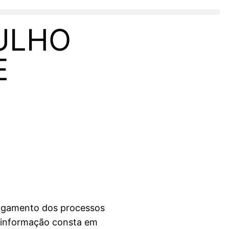
JULHO
E
julgamento dos processos
A informação consta em