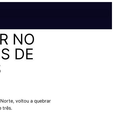
R NO
S DE
S
 Norte, voltou a quebrar
 três.