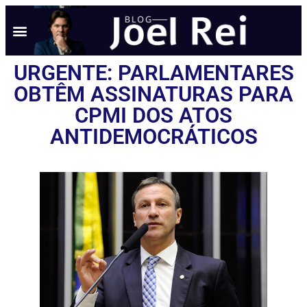
NOTÍCIAS EM TEMPO REAL
ANÚNCIO AQUI
POLÍTICA DE PRIVACIDADE
URGENTE: PARLAMENTARES
OBTÊM ASSINATURAS PARA
CPMI DOS ATOS
ANTIDEMOCRÁTICOS