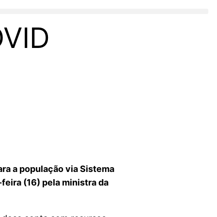
VID
ara a população via Sistema
eira (16) pela ministra da