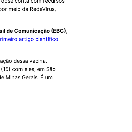
a dose conta com recursos
por meio da RedeVírus,
sil de Comunicação (EBC)
,
rimeiro artigo científico
dação dessa vacina.
 (15) com eles, em São
de Minas Gerais. É um