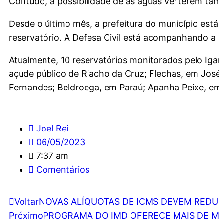
Contudo, a possibilidade de as águas verterem t
Desde o último mês, a prefeitura do município est
reservatório. A Defesa Civil está acompanhando a 
Atualmente, 10 reservatórios monitorados pelo I
açude público de Riacho da Cruz; Flechas, em Jo
Fernandes; Beldroega, em Paraú; Apanha Peixe, em
Joel Rei
06/05/2023
7:37 am
Comentários
Voltar
NOVAS ALÍQUOTAS DE ICMS DEVEM REDUZ
Próximo
PROGRAMA DO IMD OFERECE MAIS DE MI