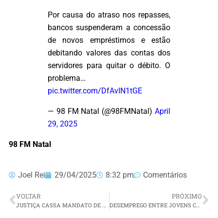
Por causa do atraso nos repasses,
bancos suspenderam a concessão
de novos empréstimos e estão
debitando valores das contas dos
servidores para quitar o débito. O
problema…
pic.twitter.com/DfAvIN1tGE
— 98 FM Natal (@98FMNatal)
April
29, 2025
98 FM Natal
Joel Rei
29/04/2025
8:32 pm
Comentários
VOLTAR
PRÓXIMO
JUSTIÇA CASSA MANDATO DE VEREADOR E ANULA VOTOS DA CHAPA DO PP POR FRAUDE A COTA DE GÊNERO EM POÇO BRANCO
DESEMPREGO ENTRE JOVENS CAI PELA METADE ENTRE 2019 E 2024