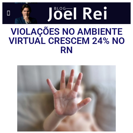
NOTÍCIAS EM TEMPO REAL
ANÚNCIO AQUI
POLÍTICA DE PRIVACIDADE
VIOLAÇÕES NO AMBIENTE
VIRTUAL CRESCEM 24% NO
RN