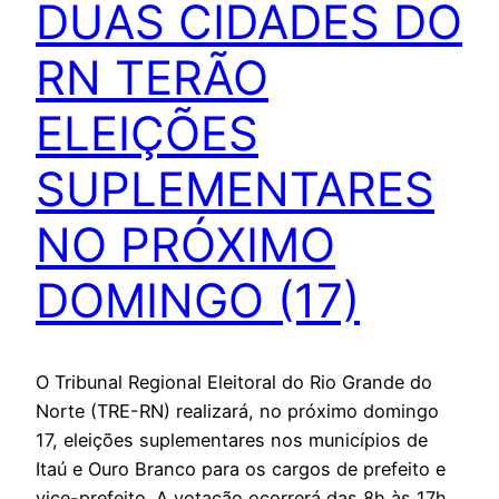
DUAS CIDADES DO
RN TERÃO
ELEIÇÕES
SUPLEMENTARES
NO PRÓXIMO
DOMINGO (17)
O Tribunal Regional Eleitoral do Rio Grande do
Norte (TRE-RN) realizará, no próximo domingo
17, eleições suplementares nos municípios de
Itaú e Ouro Branco para os cargos de prefeito e
vice-prefeito. A votação ocorrerá das 8h às 17h.