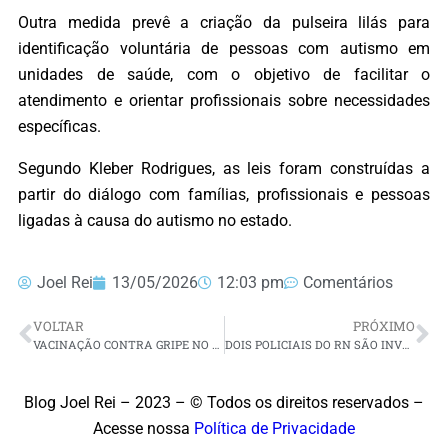
Outra medida prevê a criação da pulseira lilás para
identificação voluntária de pessoas com autismo em
unidades de saúde, com o objetivo de facilitar o
atendimento e orientar profissionais sobre necessidades
específicas.
Segundo Kleber Rodrigues, as leis foram construídas a
partir do diálogo com famílias, profissionais e pessoas
ligadas à causa do autismo no estado.
Joel Rei
13/05/2026
12:03 pm
Comentários
VOLTAR
PRÓXIMO
VACINAÇÃO CONTRA GRIPE NO RN ATINGE APENAS 31,91% DO PÚBLICO-ALVO E PREOCUPA AUTORIDADES
DOIS POLICIAIS DO RN SÃO INVESTIGADOS POR SUSPEITA DE VAZAVEMENTO DE INFORMAÇÕES
Blog Joel Rei – 2023 – © Todos os direitos reservados –
Acesse nossa
Política de Privacidade