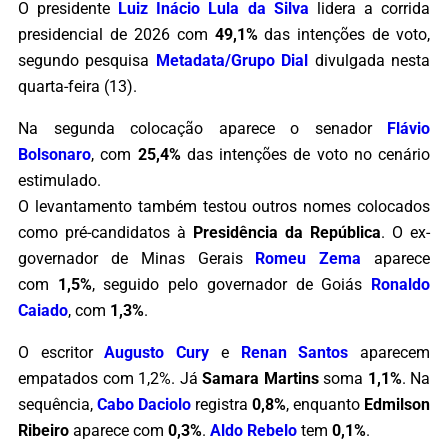
O presidente
Luiz Inácio Lula da Silva
lidera a corrida
presidencial de 2026 com
49,1%
das intenções de voto,
segundo pesquisa
Metadata/Grupo Dial
divulgada nesta
quarta-feira (13).
Na segunda colocação aparece o senador
Flávio
Bolsonaro
, com
25,4%
das intenções de voto no cenário
estimulado.
O levantamento também testou outros nomes colocados
como pré-candidatos à
Presidência da República
. O ex-
governador de Minas Gerais
Romeu Zema
aparece
com
1,5%
, seguido pelo governador de Goiás
Ronaldo
Caiado
, com
1,3%
.
O escritor
Augusto Cury
e
Renan Santos
aparecem
empatados com 1,2%. Já
Samara Martins
soma
1,1%
. Na
sequência,
Cabo Daciolo
registra
0,8%
, enquanto
Edmilson
Ribeiro
aparece com
0,3%
.
Aldo Rebelo
tem
0,1%
.