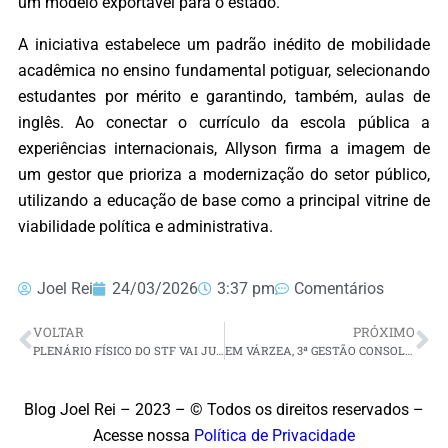
um modelo exportável para o estado.
A iniciativa estabelece um padrão inédito de mobilidade
acadêmica no ensino fundamental potiguar, selecionando
estudantes por mérito e garantindo, também, aulas de
inglês. Ao conectar o currículo da escola pública a
experiências internacionais, Allyson firma a imagem de
um gestor que prioriza a modernização do setor público,
utilizando a educação de base como a principal vitrine de
viabilidade política e administrativa.
Joel Rei
24/03/2026
3:37 pm
Comentários
VOLTAR
PRÓXIMO
PLENÁRIO FÍSICO DO STF VAI JULGAR PRORROGAÇÃO DA CPMI DO INSS NA QUINTA-FEIRA (26)
EM VÁRZEA, 3ª GESTÃO CONSOLIDADA DE GETÚLIO RIBEIRO ENFRAQUECE OPOSIÇÃO
Blog Joel Rei – 2023 – © Todos os direitos reservados –
Acesse nossa
Política de Privacidade