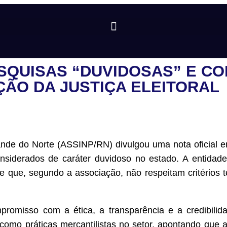
ESQUISAS “DUVIDOSAS” E C
ÇÃO DA JUSTIÇA ELEITORAL
rande do Norte (ASSINP/RN) divulgou uma nota oficial
siderados de caráter duvidoso no estado. A entidad
e que, segundo a associação, não respeitam critérios t
omisso com a ética, a transparência e a credibilid
ou como práticas mercantilistas no setor, apontando que