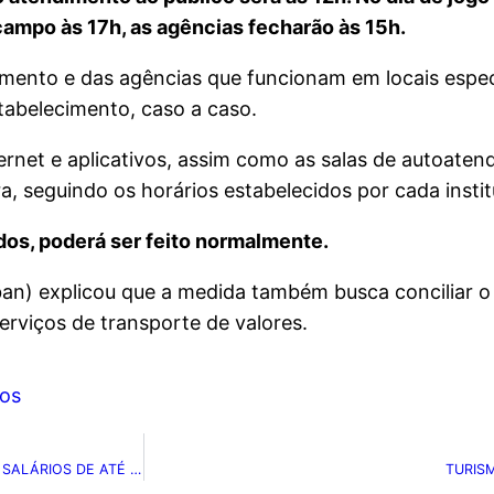
campo às 17h, as agências fecharão às 15h.
imento e das agências que funcionam em locais espe
tabelecimento, caso a caso.
ernet e aplicativos, assim como as salas de autoate
a, seguindo os horários estabelecidos por cada instit
ados, poderá ser feito normalmente.
ban) explicou que a medida também busca conciliar 
rviços de transporte de valores.
os
IBGE ABRE 95 VAGAS TEMPORÁRIAS NO RN DE NÍVEL MÉDIO COM SALÁRIOS DE ATÉ R$ 4 MIL
TURIS