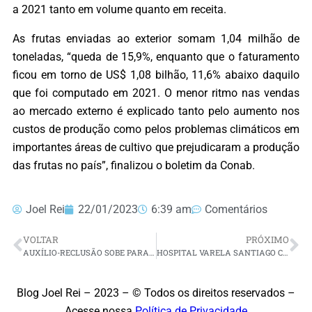
a 2021 tanto em volume quanto em receita.
As frutas enviadas ao exterior somam 1,04 milhão de
toneladas, “queda de 15,9%, enquanto que o faturamento
ficou em torno de US$ 1,08 bilhão, 11,6% abaixo daquilo
que foi computado em 2021. O menor ritmo nas vendas
ao mercado externo é explicado tanto pelo aumento nos
custos de produção como pelos problemas climáticos em
importantes áreas de cultivo que prejudicaram a produção
das frutas no país”, finalizou o boletim da Conab.
Joel Rei
22/01/2023
6:39 am
Comentários
VOLTAR
PRÓXIMO
AUXÍLIO-RECLUSÃO SOBE PARA R$ 1.302, MESMO VALOR DO SALÁRIO MÍNIMO
HOSPITAL VARELA SANTIAGO COMEMORA AVANÇO EM CIRURGIAS DE ORTOPEDIA E TRAUMATOLOGIA INFANTIL DE GRANDE PORTE
Blog Joel Rei – 2023 – © Todos os direitos reservados –
Acesse nossa
Política de Privacidade