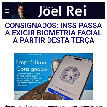
NOTÍCIAS EM TEMPO REAL
ANÚNCIO AQUI
POLÍTICA DE PRIVACIDADE
CONSIGNADOS: INSS PASSA
A EXIGIR BIOMETRIA FACIAL
A PARTIR DESTA TERÇA
Novas exigências de segurança para empréstimos