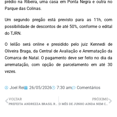
prédio na Ribeira, uma casa em Ponta Negra e outra no
Parque das Colinas.
Um segundo pregão está previsto para as 11h, com
possibilidade de descontos de até 50%, conforme o edital
do TJRN.
O leilão será online e presidido pelo juiz Kennedi de
Oliveira Braga, da Central de Avaliação e Arrematação da
Comarca de Natal. O pagamento deve ser feito no dia da
arrematação, com opção de parcelamento em até 30
vezes.
Joel Rei
26/05/2026
7:30 am
Comentários
VOLTAR
PRÓXIMO
PREFEITA ANDREZZA BRASIL RECEBE PRÉ-CANDIDATO ALLYSON BEZERRA E LIDERANÇAS EM SÍTIO NOVO
O MÊS DE JUNHO AINDA NEM CHEGOU, MAS JÁ FERVEU!