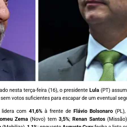
ado nesta terça-feira (16), o presidente
Lula
(PT) assume
s sem votos suficientes para escapar de um eventual seg
lidera com
41,6%
à frente de
Flávio Bolsonaro
(PL),
omeu Zema
(Novo) tem
3,5%
;
Renan Santos
(Missão
o
(Mobiliza),
1,1%
; enquanto
Augusto Cury
fecha a lista 