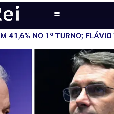
M 41,6% NO 1º TURNO; FLÁVIO