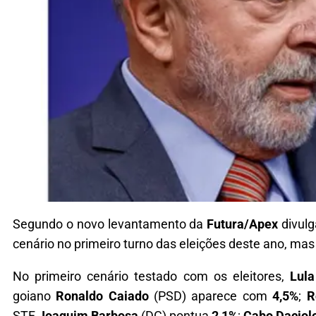
Segundo o novo levantamento da
Futura/Apex
divulg
cenário no primeiro turno das eleições deste ano, ma
No primeiro cenário testado com os eleitores,
Lula
goiano
Ronaldo Caiado
(PSD) aparece com
4,5%
;
R
STF
Joaquim Barbosa
(DC) pontua
2,1%
;
Cabo Daciol