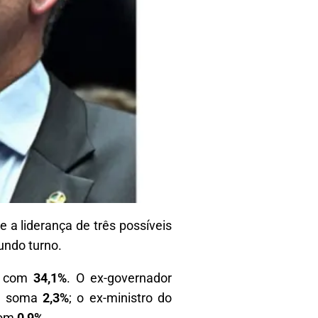
 a liderança de três possíveis
undo turno.
 com
34,1%
. O ex-governador
) soma
2,3%
; o ex-ministro do
com
0,9%
.