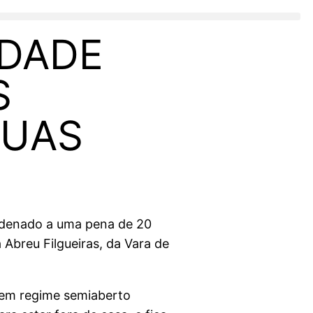
RDADE
S
RUAS
ondenado a uma pena de 20
 Abreu Filgueiras, da Vara de
a em regime semiaberto