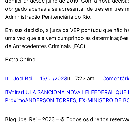
domiciliar desde julho de 2019. Com a nova decisão,
obrigado apenas a se apresentar de três em três 
Administração Penitenciária do Rio.
Em sua decisão, a juíza da VEP pontuou que não h
uma vez que ele vem cumprindo as determinações 
de Antecedentes Criminais (FAC).
Extra Online
Joel Rei
19/01/2023
7:23 am
Comentári
Voltar
LULA SANCIONA NOVA LEI FEDERAL QUE
Próximo
ANDERSON TORRES, EX-MINISTRO DE BO
Blog Joel Rei – 2023 – © Todos os direitos reserv