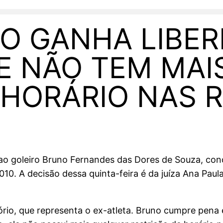
O GANHA LIBE
E NÃO TEM MAI
 HORÁRIO NAS 
l ao goleiro Bruno Fernandes das Dores de Souza, c
0. A decisão dessa quinta-feira é da juíza Ana Paula
gório, que representa o ex-atleta. Bruno cumpre pen