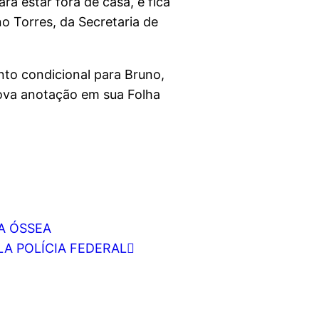
ra estar fora de casa, e fica
o Torres, da Secretaria de
nto condicional para Bruno,
nova anotação em sua Folha
A ÓSSEA
A POLÍCIA FEDERAL