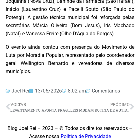
Joquinha (Nova Cruz), Canindé da Farmácia (São Rafael),
Inácio (Laurentino Cruz) e Pacelli Souto (São Paulo do
Potengi). A gestão técnica municipal foi reforçada pelas
secretárias Márcia Oliveira (Bom Jesus), Iris Machado
(Natal) e Vanessa Freire (Olho D’Água do Borges).
​O evento ainda contou com presença do Movimento de
Luta por Moradia Popular, representado pelo coordenador
geral Wellington Bernardo e vereadores de diversos
municípios.
Joel Rei
13/05/2026
8:02 am
Comentários
VOLTAR
PRÓXIMO
LEVANTAMENTO APONTA FRAGILIDADES NA GESTÃO DE DADOS DA SEGURANÇA PÚBLICA
LEIS MUDAM ROTINA DE AUTISTAS EM ESCOLAS, HOSPITAIS E SERVIÇOS PÚBLICOS NO RN
Blog Joel Rei – 2023 – © Todos os direitos reservados –
Acesse nossa
Política de Privacidade