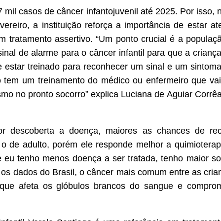
mil casos de câncer infantojuvenil até 2025. Por isso, n
reiro, a instituição reforça a importância de estar a
 um tratamento assertivo. “Um ponto crucial é a popula
nal de alarme para o câncer infantil para que a crianç
e estar treinado para reconhecer um sinal e um sintom
 tem um treinamento do médico ou enfermeiro que vai
mo no pronto socorro” explica Luciana de Aguiar Corrêa
r descoberta a doença, maiores as chances de rec
e o de adulto, porém ele responde melhor a quimioterap
e eu tenho menos doença a ser tratada, tenho maior so
os dados do Brasil, o câncer mais comum entre as cria
a, que afeta os glóbulos brancos do sangue e compr