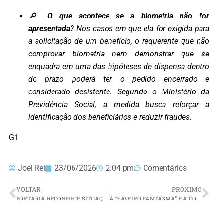
🔎
O que acontece se a biometria não for
apresentada?
Nos casos em que ela for exigida para
a solicitação de um benefício, o requerente que não
comprovar biometria nem demonstrar que se
enquadra em uma das hipóteses de dispensa dentro
do prazo poderá ter o pedido encerrado e
considerado desistente. Segundo o Ministério da
Previdência Social, a medida busca reforçar a
identificação dos beneficiários e reduzir fraudes.
G1
Joel Rei
23/06/2026
2:04 pm
Comentários
VOLTAR
PRÓXIMO
PORTARIA RECONHECE SITUAÇÃO DE EMERGÊNCIA EM MUNICÍPIOS DO RN
A “SAVEIRO FANTASMA” E A CONTA QUE SOBROU PARA O POVO