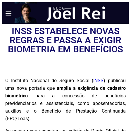
NOTÍCIAS EM TEMPO REAL
ANÚNCIO AQUI
POLÍTICA DE PRIVACIDADE
INSS ESTABELECE NOVAS
REGRAS E PASSA A EXIGIR
BIOMETRIA EM BENEFÍCIOS
O Instituto Nacional do Seguro Social (
INSS
) publicou
uma nova portaria que
amplia a exigência de cadastro
biométrico
para a concessão de benefícios
previdenciários e assistenciais, como aposentadorias,
auxílios e o Benefício de Prestação Continuada
(BPC/Loas).
As novas regras constam na edição do Diário Oficial da