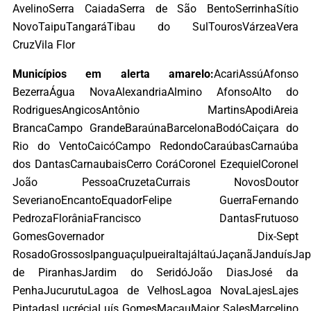
AvelinoSerra CaiadaSerra de São BentoSerrinhaSítio
NovoTaipuTangaráTibau do SulTourosVárzeaVera
CruzVila Flor
Municípios em alerta amarelo:
AcariAssúAfonso
BezerraÁgua NovaAlexandriaAlmino AfonsoAlto do
RodriguesAngicosAntônio MartinsApodiAreia
BrancaCampo GrandeBaraúnaBarcelonaBodóCaiçara do
Rio do VentoCaicóCampo RedondoCaraúbasCarnaúba
dos DantasCarnaubaisCerro CoráCoronel EzequielCoronel
João PessoaCruzetaCurrais NovosDoutor
SeverianoEncantoEquadorFelipe GuerraFernando
PedrozaFlorâniaFrancisco DantasFrutuoso
GomesGovernador Dix-Sept
RosadoGrossosIpanguaçuIpueiraItajáItaúJaçanãJanduísJap
de PiranhasJardim do SeridóJoão DiasJosé da
PenhaJucurutuLagoa de VelhosLagoa NovaLajesLajes
PintadasLucréciaLuís GomesMacauMajor SalesMarcelino