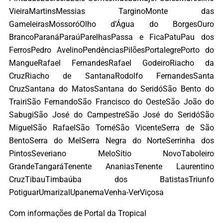
VieiraMartinsMessias TarginoMonte das
GameleirasMossoróOlho d’Água do BorgesOuro
BrancoParanáParaúParelhasPassa e FicaPatuPau dos
FerrosPedro AvelinoPendênciasPilõesPortalegrePorto do
MangueRafael FernandesRafael GodeiroRiacho da
CruzRiacho de SantanaRodolfo FernandesSanta
CruzSantana do MatosSantana do SeridóSão Bento do
TrairiSão FernandoSão Francisco do OesteSão João do
SabugiSão José do CampestreSão José do SeridóSão
MiguelSão RafaelSão ToméSão VicenteSerra de São
BentoSerra do MelSerra Negra do NorteSerrinha dos
PintosSeveriano MeloSítio NovoTaboleiro
GrandeTangaráTenente AnaniasTenente Laurentino
CruzTibauTimbaúba dos BatistasTriunfo
PotiguarUmarizalUpanemaVenha-VerViçosa
Com informações de Portal da Tropical