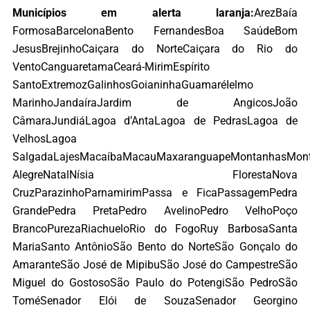
Municípios em alerta laranja:
ArezBaía
FormosaBarcelonaBento FernandesBoa SaúdeBom
JesusBrejinhoCaiçara do NorteCaiçara do Rio do
VentoCanguaretamaCeará-MirimEspírito
SantoExtremozGalinhosGoianinhaGuamaréIelmo
MarinhoJandaíraJardim de AngicosJoão
CâmaraJundiáLagoa d’AntaLagoa de PedrasLagoa de
VelhosLagoa
SalgadaLajesMacaíbaMacauMaxaranguapeMontanhasMon
AlegreNatalNísia FlorestaNova
CruzParazinhoParnamirimPassa e FicaPassagemPedra
GrandePedra PretaPedro AvelinoPedro VelhoPoço
BrancoPurezaRiachueloRio do FogoRuy BarbosaSanta
MariaSanto AntônioSão Bento do NorteSão Gonçalo do
AmaranteSão José de MipibuSão José do CampestreSão
Miguel do GostosoSão Paulo do PotengiSão PedroSão
ToméSenador Elói de SouzaSenador Georgino