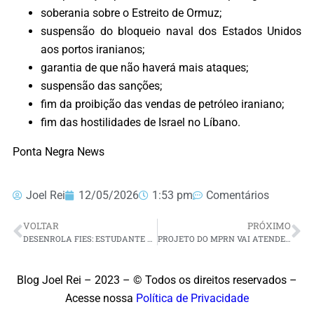
soberania sobre o Estreito de Ormuz;
suspensão do bloqueio naval dos Estados Unidos
aos portos iranianos;
garantia de que não haverá mais ataques;
suspensão das sanções;
fim da proibição das vendas de petróleo iraniano;
fim das hostilidades de Israel no Líbano.
Ponta Negra News
Joel Rei
12/05/2026
1:53 pm
Comentários
VOLTAR
PRÓXIMO
DESENROLA FIES: ESTUDANTE PODE RENEGOCIAR DÍVIDA A PARTIR DESTA QUARTA (13)
PROJETO DO MPRN VAI ATENDER ADOLESCENTES VÍTIMAS DE ABUSO SEXUAL NO RN
Blog Joel Rei – 2023 – © Todos os direitos reservados –
Acesse nossa
Política de Privacidade