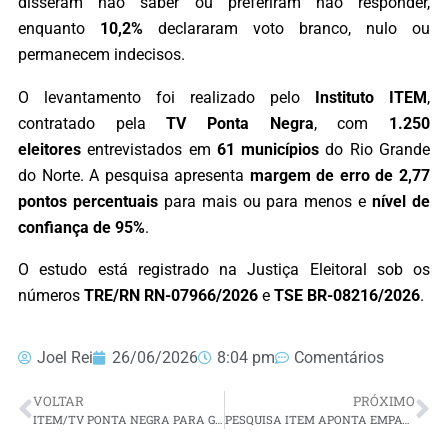
disseram não saber ou preferiram não responder,
enquanto
10,2%
declararam voto branco, nulo ou
permanecem indecisos.
O levantamento foi realizado pelo
Instituto ITEM
,
contratado pela
TV Ponta Negra
, com
1.250
eleitores
entrevistados em
61 municípios
do Rio Grande
do Norte. A pesquisa apresenta
margem de erro de 2,77
pontos percentuais
para mais ou para menos e
nível de
confiança de 95%
.
O estudo está registrado na Justiça Eleitoral sob os
números
TRE/RN RN-07966/2026
e
TSE BR-08216/2026
.
Joel Rei
26/06/2026
8:04 pm
Comentários
VOLTAR
PRÓXIMO
ITEM/TV PONTA NEGRA PARA GOVERNO: ALLYSON LIDERA COM 38,8%; ÁLVARO DIAS SOMA 26,2% E CADU XAVIER TEM 16,2%
PESQUISA ITEM APONTA EMPATE TÉCNICO PARA SENADO; RAFAEL MOTTA LIDERA NO SEGUNDO VOTO