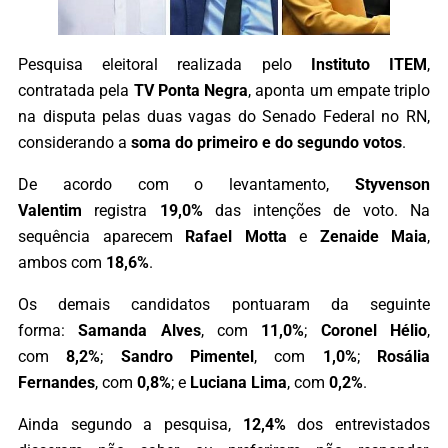
Pesquisa eleitoral realizada pelo
Instituto ITEM
,
contratada pela
TV Ponta Negra
, aponta um empate triplo
na disputa pelas duas vagas do Senado Federal no RN,
considerando a
soma do primeiro e do segundo votos
.
De acordo com o levantamento,
Styvenson
Valentim
registra
19,0%
das intenções de voto. Na
sequência aparecem
Rafael Motta
e
Zenaide Maia
,
ambos com
18,6%
.
Os demais candidatos pontuaram da seguinte
forma:
Samanda Alves
, com
11,0%
;
Coronel Hélio
,
com
8,2%
;
Sandro Pimentel
, com
1,0%
;
Rosália
Fernandes
, com
0,8%
; e
Luciana Lima
, com
0,2%
.
Ainda segundo a pesquisa,
12,4%
dos entrevistados