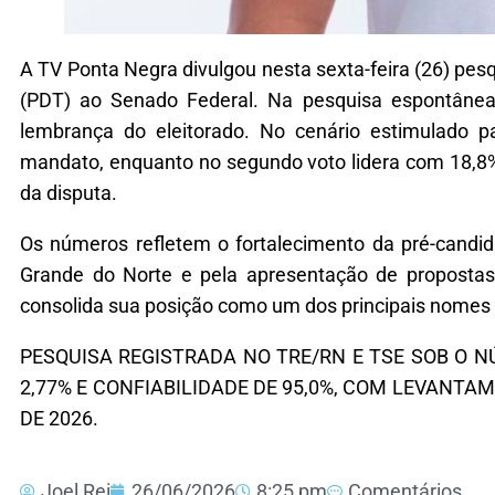
A TV Ponta Negra divulgou nesta sexta-feira (26) pes
(PDT) ao Senado Federal. Na pesquisa espontânea,
lembrança do eleitorado. No cenário estimulado 
mandato, enquanto no segundo voto lidera com 18,8
da disputa.
Os números refletem o fortalecimento da pré-candid
Grande do Norte e pela apresentação de propostas 
consolida sua posição como um dos principais nomes
PESQUISA REGISTRADA NO TRE/RN E TSE SOB O N
2,77% E CONFIABILIDADE DE 95,0%, COM LEVANTAM
DE 2026.
Joel Rei
26/06/2026
8:25 pm
Comentários