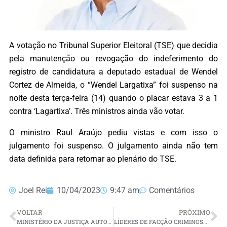
A votação no Tribunal Superior Eleitoral (TSE) que decidia
pela manutenção ou revogação do indeferimento do
registro de candidatura a deputado estadual de Wendel
Cortez de Almeida, o “Wendel Largatixa” foi suspenso na
noite desta terça-feira (14) quando o placar estava 3 a 1
contra ‘Lagartixa’. Três ministros ainda vão votar.
O ministro Raul Araújo pediu vistas e com isso o
julgamento foi suspenso. O julgamento ainda não tem
data definida para retornar ao plenário do TSE.
Joel Rei
10/04/2023
9:47 am
Comentários
VOLTAR
PRÓXIMO
MINISTÉRIO DA JUSTIÇA AUTORIZA ENVIO DE TROPAS DA FORÇA NACIONAL AO RIO GRANDE DO NORTE
LÍDERES DE FACÇÃO CRIMINOSA NO RN SÃO TRANSFERIDOS PARA OUTROS PRESÍDIOS