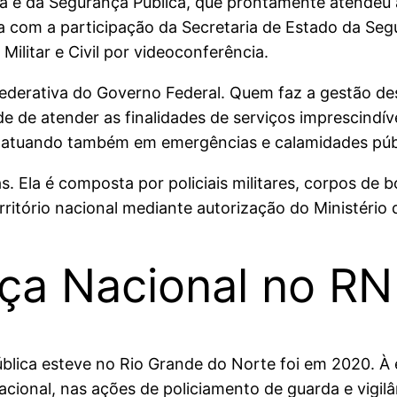
iça e da Segurança Pública, que prontamente atendeu 
nta com a participação da Secretaria de Estado da Se
Militar e Civil por videoconferência.
derativa do Governo Federal. Quem faz a gestão des
ade de atender as finalidades de serviços imprescind
 e atuando também em emergências e calamidades púb
 Ela é composta por policiais militares, corpos de bo
erritório nacional mediante autorização do Ministério 
rça Nacional no RN
ública esteve no Rio Grande do Norte foi em 2020. À
ional, nas ações de policiamento de guarda e vigilâ