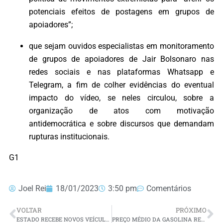
potenciais efeitos de postagens em grupos de
apoiadores”;
que sejam ouvidos especialistas em monitoramento
de grupos de apoiadores de Jair Bolsonaro nas
redes sociais e nas plataformas Whatsapp e
Telegram, a fim de colher evidências do eventual
impacto do vídeo, se neles circulou, sobre a
organização de atos com motivação
antidemocrática e sobre discursos que demandam
rupturas institucionais.
G1
Joel Rei
18/01/2023
3:50 pm
Comentários
VOLTAR
PRÓXIMO
ESTADO RECEBE NOVOS VEÍCULOS PARA MODERNIZAR A FROTA
PREÇO MÉDIO DA GASOLINA REGISTRA E QUEDA E VAI A R$ 5,04 NO PAÍS, DIZ ANP